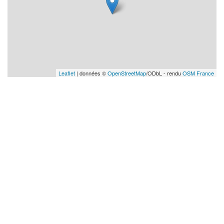
Leaflet
| données ©
OpenStreetMap
/ODbL - rendu
OSM France