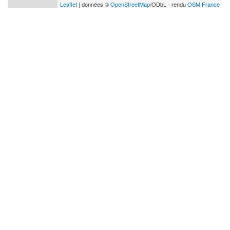
Leaflet
| données ©
OpenStreetMap
/ODbL - rendu
OSM France