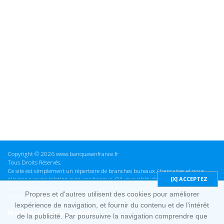
Copyright © 2026 www.banquesenfrance.fr
Tous Droits Réservés.
Ce site est simplement un répertoire de branches bureaux / bancaires et nous
n'avons aucune relation avec une banque. S'il vous plaît vérifier ces informations
avant d'effectuer toute opération, nous ne sommes pas responsables des erreurs
Propres et d'autres utilisent des cookies pour améliorer
ou des omissions dans les informations que nous fournissons.
lexpérience de navigation, et fournir du contenu et de l'intérêt
Mentions Légales & cookies
de la publicité. Par poursuivre la navigation comprendre que