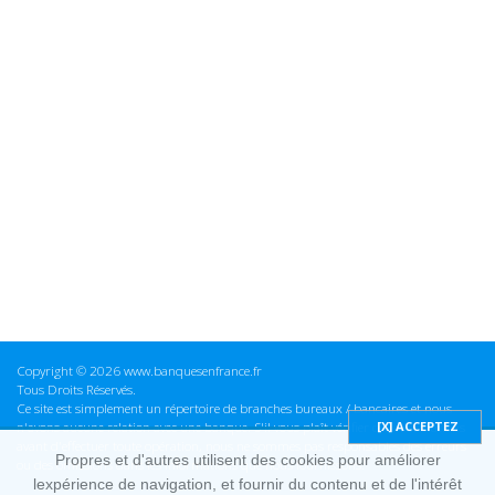
Copyright © 2026 www.banquesenfrance.fr
Tous Droits Réservés.
Ce site est simplement un répertoire de branches bureaux / bancaires et nous
n'avons aucune relation avec une banque. S'il vous plaît vérifier ces informations
avant d'effectuer toute opération, nous ne sommes pas responsables des erreurs
Propres et d'autres utilisent des cookies pour améliorer
ou des omissions dans les informations que nous fournissons.
lexpérience de navigation, et fournir du contenu et de l'intérêt