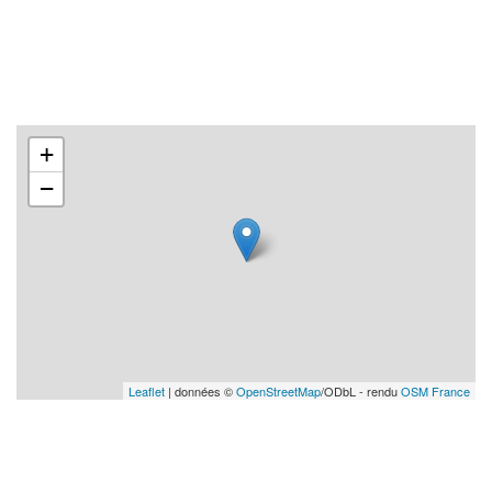
+
−
Leaflet
| données ©
OpenStreetMap
/ODbL - rendu
OSM France