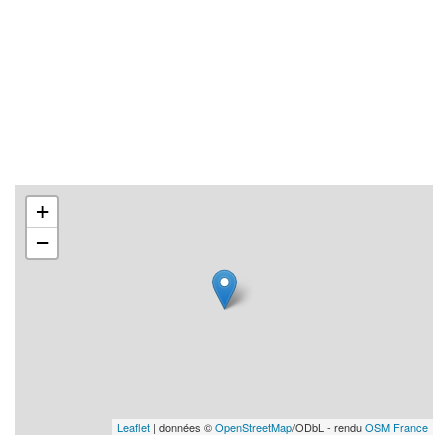
+
−
Leaflet
| données ©
OpenStreetMap
/ODbL - rendu
OSM France