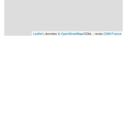
Leaflet
| données ©
OpenStreetMap
/ODbL - rendu
OSM France