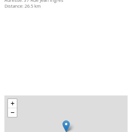
37 Rue Jean Ingres
26.5 km
+
−