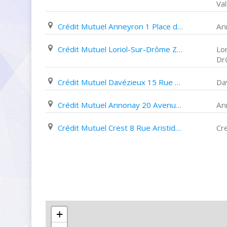
Va
Crédit Mutuel Anneyron 1 Place de L'eglise
An
Crédit Mutuel Loriol-Sur-Drôme Za des Crozes
Lor
Dr
Crédit Mutuel Davézieux 15 Rue de La Justice
Da
Crédit Mutuel Annonay 20 Avenue de L'europe
An
Crédit Mutuel Crest 8 Rue Aristide Dumont
Cr
+