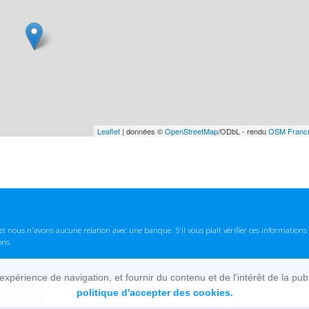
Leaflet
| données ©
OpenStreetMap
/ODbL - rendu
OSM Franc
t nous n'avons aucune relation avec une banque. S'il vous plaît vérifier ces informatio
ons.
lexpérience de navigation, et fournir du contenu et de l'intérêt de la pu
politique d'accepter des cookies.