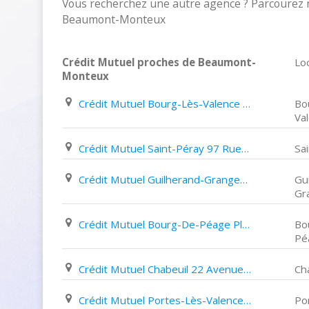
Vous recherchez une autre agence ? Parcourez n
Beaumont-Monteux
Crédit Mutuel proches de Beaumont-
Loc
Monteux
Crédit Mutuel Bourg-Lès-Valence 26 Avenue Marc Urtin
Bo
Va
Crédit Mutuel Saint-Péray 97 Rue de La République
Sa
Crédit Mutuel Guilherand-Granges 652 Avenue de La République
Gu
Gr
Crédit Mutuel Bourg-De-Péage Place de delay D'agier
Bo
Pé
Crédit Mutuel Chabeuil 22 Avenue de Valence
Ch
Crédit Mutuel Portes-Lès-Valence Rue Jean Jaurès
Po