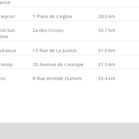
lence
neyron
1 Place de L'eglise
28.3 km
iol-Sur-
Za des Crozes
30.7 km
ôme
vézieux
15 Rue de La Justice
31.3 km
nonay
20 Avenue de L'europe
31.5 km
est
8 Rue Aristide Dumont
33.4 km