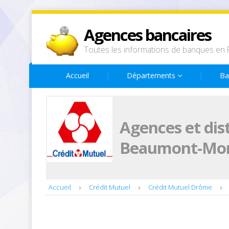
Agences bancaires
Toutes les informations de banques en 
Accueil
Départements
Ba
Agences et dis
Beaumont-Mo
Accueil
Crédit Mutuel
Crédit Mutuel Drôme