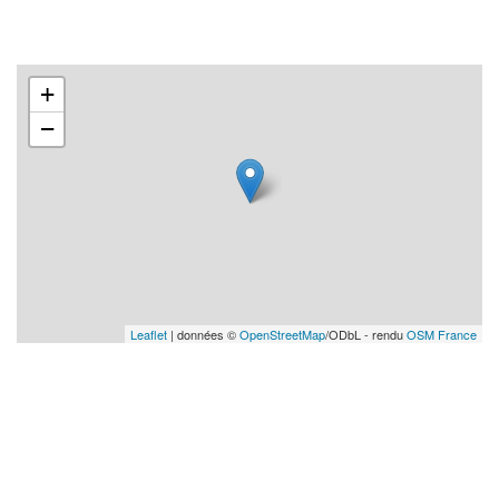
+
−
Leaflet
| données ©
OpenStreetMap
/ODbL - rendu
OSM France