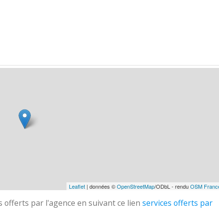
Leaflet
| données ©
OpenStreetMap
/ODbL - rendu
OSM Franc
 offerts par l'agence en suivant ce lien
services offerts par