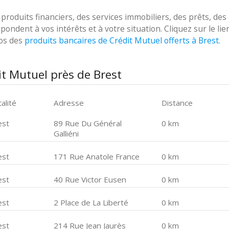
oduits financiers, des services immobiliers, des prêts, des
ondent à vos intérêts et à votre situation. Cliquez sur le lie
pos des
produits bancaires de Crédit Mutuel offerts à Brest
.
t Mutuel près de Brest
alité
Adresse
Distance
est
89 Rue Du Général
0 km
Galliéni
est
171 Rue Anatole France
0 km
est
40 Rue Victor Eusen
0 km
est
2 Place de La Liberté
0 km
est
214 Rue Jean Jaurès
0 km