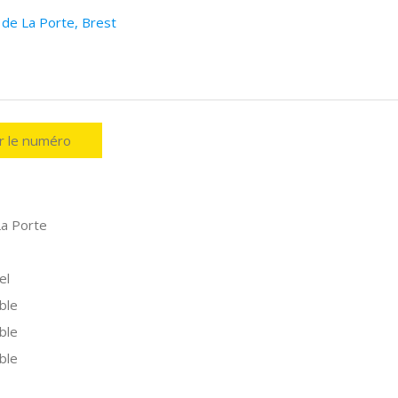
 de La Porte, Brest
er le numéro
a Porte
el
ble
ble
ble