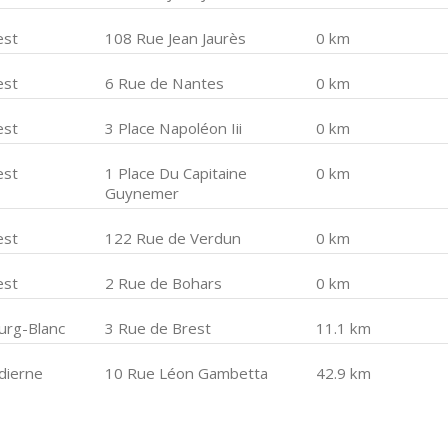
est
108 Rue Jean Jaurès
0 km
est
6 Rue de Nantes
0 km
est
3 Place Napoléon Iii
0 km
est
1 Place Du Capitaine
0 km
Guynemer
est
122 Rue de Verdun
0 km
est
2 Rue de Bohars
0 km
urg-Blanc
3 Rue de Brest
11.1 km
dierne
10 Rue Léon Gambetta
42.9 km