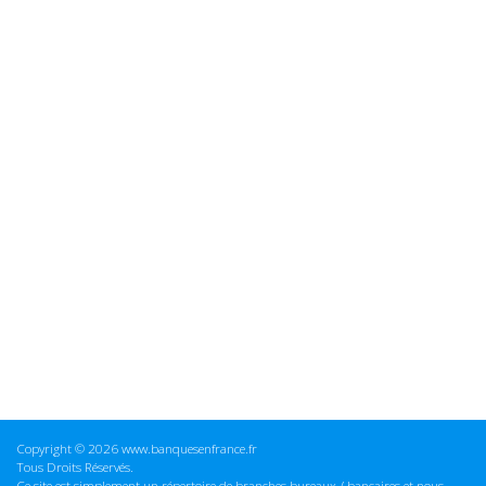
Copyright © 2026 www.banquesenfrance.fr
Tous Droits Réservés.
Ce site est simplement un répertoire de branches bureaux / bancaires et nous