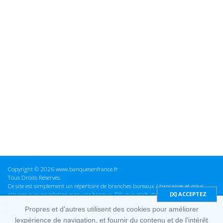
Copyright © 2026 www.banquesenfrance.fr
Tous Droits Réservés.
Ce site est simplement un répertoire de branches bureaux / bancaires et nous
n'avons aucune relation avec une banque. S'il vous plaît vérifier ces informations
avant d'effectuer toute opération, nous ne sommes pas responsables des erreurs
Propres et d'autres utilisent des cookies pour améliorer
ou des omissions dans les informations que nous fournissons.
lexpérience de navigation, et fournir du contenu et de l'intérêt