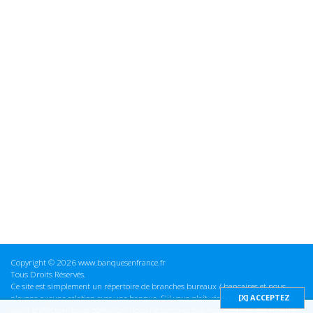
Copyright © 2026 www.banquesenfrance.fr
Tous Droits Réservés.
Ce site est simplement un répertoire de branches bureaux / bancaires et nous
n'avons aucune relation avec une banque. S'il vous plaît vérifier ces informations
avant d'effectuer toute opération, nous ne sommes pas responsables des erreurs