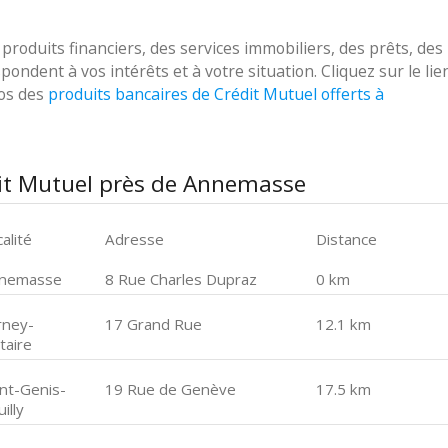
oduits financiers, des services immobiliers, des prêts, des
ondent à vos intérêts et à votre situation. Cliquez sur le lie
pos des
produits bancaires de Crédit Mutuel offerts à
dit Mutuel près de Annemasse
alité
Adresse
Distance
nemasse
8 Rue Charles Dupraz
0 km
rney-
17 Grand Rue
12.1 km
taire
int-Genis-
19 Rue de Genève
17.5 km
illy