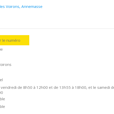
 des Voirons, Annemasse
er le numéro
ie
oirons
el
 vendredi de 8h50 à 12h00 et de 13h55 à 18h00, et le samedi d
00
ble
ble