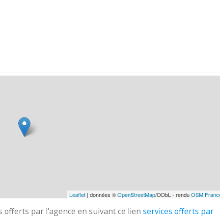
Leaflet
| données ©
OpenStreetMap
/ODbL - rendu
OSM Franc
 offerts par l'agence en suivant ce lien
services offerts par