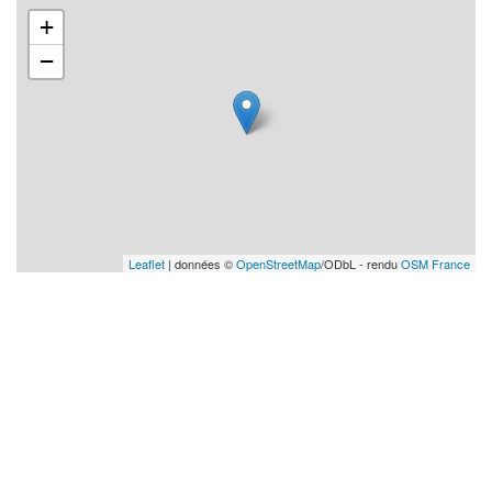
+
−
Leaflet
| données ©
OpenStreetMap
/ODbL - rendu
OSM France