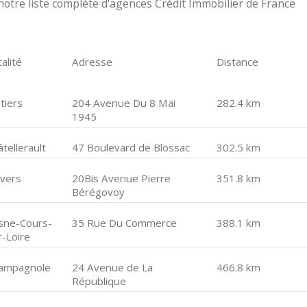
otre liste complète d'agences Crédit Immobilier de France
alité
Adresse
Distance
tiers
204 Avenue Du 8 Mai
282.4 km
1945
tellerault
47 Boulevard de Blossac
302.5 km
vers
20Bis Avenue Pierre
351.8 km
Bérégovoy
sne-Cours-
35 Rue Du Commerce
388.1 km
r-Loire
ampagnole
24 Avenue de La
466.8 km
République