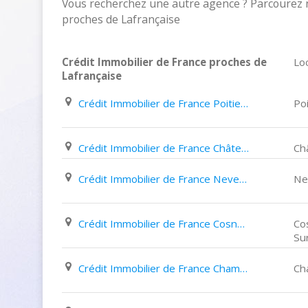
Vous recherchez une autre agence ? Parcourez n
proches de Lafrançaise
Crédit Immobilier de France proches de
Loc
Lafrançaise
Crédit Immobilier de France Poitiers 204 Avenue Du 8 Mai 1945
Poi
Crédit Immobilier de France Châtellerault 47 Boulevard de Blossac
Châ
Crédit Immobilier de France Nevers 20Bis Avenue Pierre Bérégovoy
Ne
Crédit Immobilier de France Cosne-Cours-Sur-Loire 35 Rue Du Commerce
Co
Su
Crédit Immobilier de France Champagnole 24 Avenue de La République
Ch