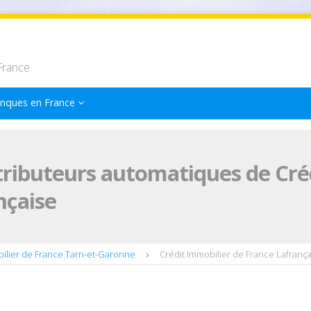
France
nques en France
tributeurs automatiques de Cré
nçaise
bilier de France Tarn-et-Garonne
Crédit Immobilier de France Lafrança