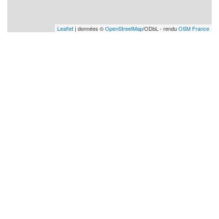
Leaflet
| données ©
OpenStreetMap
/ODbL - rendu
OSM France