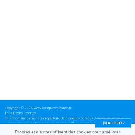
Copyright © 2026 www.banquesenfrance.fr
Tous Droits Réservés.
Ce site est simplement un répertoire de branches bureaux / bancaires et nous
n'avons aucune relation avec une banque. S'il vous plaît vérifier ces informations
avant d'effectuer toute opération, nous ne sommes pas responsables des erreurs
Propres et d'autres utilisent des cookies pour améliorer
ou des omissions dans les informations que nous fournissons.