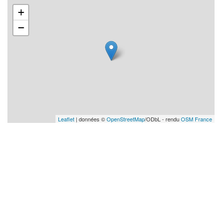
+
−
Leaflet
| données ©
OpenStreetMap
/ODbL - rendu
OSM France