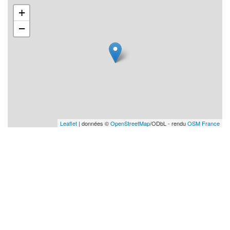
+
−
Leaflet
| données ©
OpenStreetMap
/ODbL - rendu
OSM France