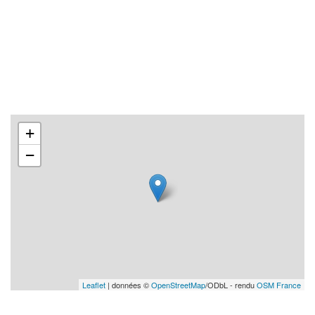
+
−
Leaflet
| données ©
OpenStreetMap
/ODbL - rendu
OSM France