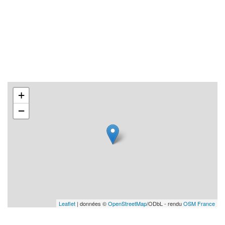
+
−
Leaflet
| données ©
OpenStreetMap
/ODbL - rendu
OSM France