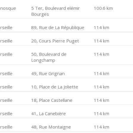
nosque
5 Ter, Boulevard elémir
100.6 km
Bourges
seille
89, Rue de La République
114 km
seille
20, Cours Pierre Puget
114 km
seille
50, Boulevard de
114 km
Longchamp
seille
49, Rue Grignan
114 km
seille
10, Place de La Joliette
114 km
seille
18, Place Castellane
114 km
seille
41, La Canebière
114 km
seille
48, Rue Montaigne
114 km