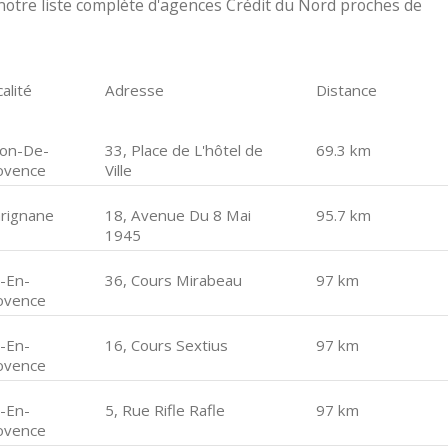
otre liste complète d'agences Crédit du Nord proches de
alité
Adresse
Distance
lon-De-
33, Place de L'hôtel de
69.3 km
ovence
Ville
rignane
18, Avenue Du 8 Mai
95.7 km
1945
x-En-
36, Cours Mirabeau
97 km
ovence
x-En-
16, Cours Sextius
97 km
ovence
x-En-
5, Rue Rifle Rafle
97 km
ovence