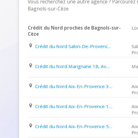
Vous recherchez une autre agence ? Parcourez n
Bagnols-sur-Cèze
Crédit du Nord proches de Bagnols-sur-
Loc
Cèze
Crédit du Nord Salon-De-Provence 33, Place de L'hôtel de Ville
Sa
Pr
Crédit du Nord Marignane 18, Avenue Du 8 Mai 1945
Ma
Crédit du Nord Aix-En-Provence 36, Cours Mirabeau
Ai
Pr
Crédit du Nord Aix-En-Provence 16, Cours Sextius
Ai
Pr
Crédit du Nord Aix-En-Provence 5, Rue Rifle Rafle
Ai
Pr