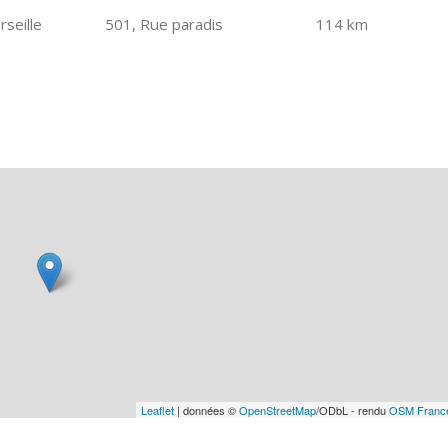
seille
501, Rue paradis
114 km
Leaflet
| données ©
OpenStreetMap
/ODbL - rendu
OSM Franc