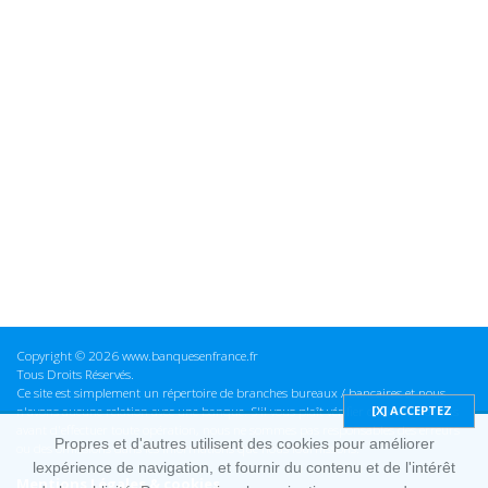
Copyright © 2026 www.banquesenfrance.fr
Tous Droits Réservés.
Ce site est simplement un répertoire de branches bureaux / bancaires et nous
n'avons aucune relation avec une banque. S'il vous plaît vérifier ces informations
avant d'effectuer toute opération, nous ne sommes pas responsables des erreurs
Propres et d'autres utilisent des cookies pour améliorer
ou des omissions dans les informations que nous fournissons.
lexpérience de navigation, et fournir du contenu et de l'intérêt
Mentions Légales & cookies