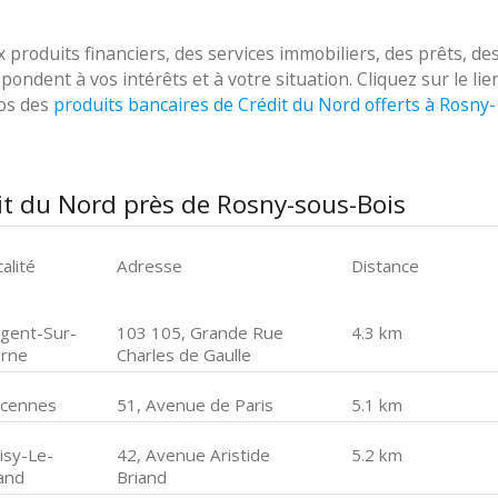
roduits financiers, des services immobiliers, des prêts, de
ondent à vos intérêts et à votre situation. Cliquez sur le lie
pos des
produits bancaires de Crédit du Nord offerts à Rosny-
it du Nord près de Rosny-sous-Bois
alité
Adresse
Distance
gent-Sur-
103 105, Grande Rue
4.3 km
rne
Charles de Gaulle
ncennes
51, Avenue de Paris
5.1 km
isy-Le-
42, Avenue Aristide
5.2 km
and
Briand