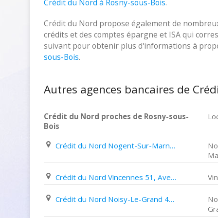
Crédit du Nord à Rosny-sous-Bois
.
Crédit du Nord propose également de nombreux p
crédits et des comptes épargne et ISA qui corresp
suivant pour obtenir plus d'informations à pro
sous-Bois
.
Autres agences bancaires de Créd
Crédit du Nord proches de Rosny-sous-
Loc
Bois
Crédit du Nord Nogent-Sur-Marne 103 105, Grande Rue Charles de Gaulle
No
Ma
Crédit du Nord Vincennes 51, Avenue de Paris
Vi
Crédit du Nord Noisy-Le-Grand 42, Avenue Aristide Briand
No
Gr