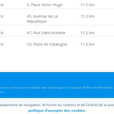
is
2, Place Victor Hugo
11.2 km
is
45, Avenue de La
11.2 km
République
is
47, Rue Saint Antoine
11.2 km
is
10, Place de Catalogne
11.2 km
t nous n'avons aucune relation avec une banque. S'il vous plaît vérifier ces informatio
ons.
lexpérience de navigation, et fournir du contenu et de l'intérêt de la pu
politique d'accepter des cookies.