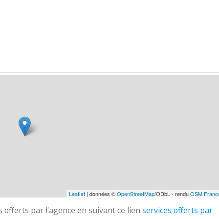
Leaflet
| données ©
OpenStreetMap
/ODbL - rendu
OSM Franc
 offerts par l'agence en suivant ce lien
services offerts par