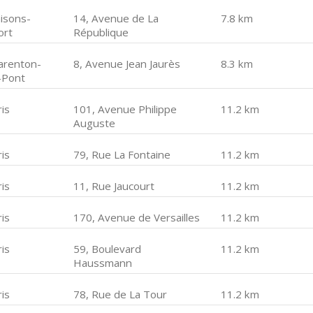
isons-
14, Avenue de La
7.8 km
ort
République
arenton-
8, Avenue Jean Jaurès
8.3 km
-Pont
is
101, Avenue Philippe
11.2 km
Auguste
is
79, Rue La Fontaine
11.2 km
is
11, Rue Jaucourt
11.2 km
is
170, Avenue de Versailles
11.2 km
is
59, Boulevard
11.2 km
Haussmann
is
78, Rue de La Tour
11.2 km