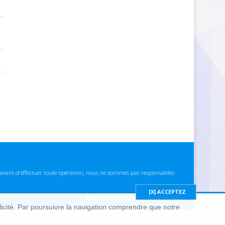
ns avant d'effectuer toute opération, nous ne sommes pas responsables
Mentions Légales & cookies
blicité. Par poursuivre la navigation comprendre que notre