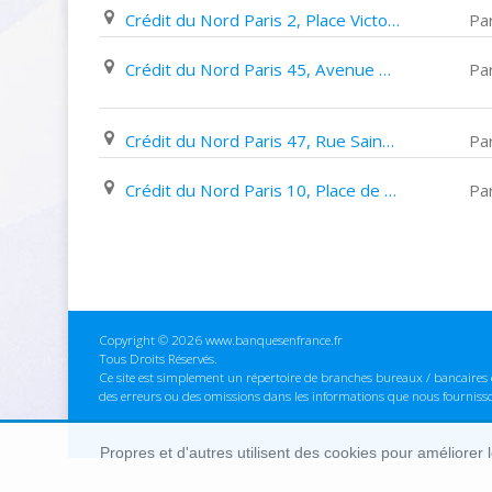
Crédit du Nord Paris 2, Place Victor Hugo
Par
Crédit du Nord Paris 45, Avenue de La République
Par
Crédit du Nord Paris 47, Rue Saint Antoine
Par
Crédit du Nord Paris 10, Place de Catalogne
Par
Copyright © 2026 www.banquesenfrance.fr
Tous Droits Réservés.
Ce site est simplement un répertoire de branches bureaux / bancaires e
des erreurs ou des omissions dans les informations que nous fourniss
Propres et d'autres utilisent des cookies pour améliorer 