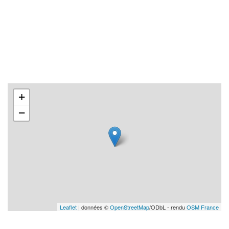
+
−
Leaflet
| données ©
OpenStreetMap
/ODbL - rendu
OSM France