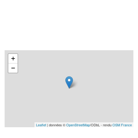
+
−
Leaflet
| données ©
OpenStreetMap
/ODbL - rendu
OSM France