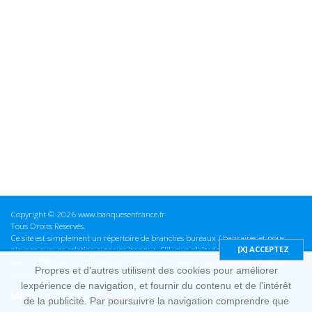
Copyright © 2026 www.banquesenfrance.fr
Tous Droits Réservés.
Ce site est simplement un répertoire de branches bureaux / bancaires et nous
n'avons aucune relation avec une banque. S'il vous plaît vérifier ces informations
avant d'effectuer toute opération, nous ne sommes pas responsables des erreurs
Propres et d'autres utilisent des cookies pour améliorer
ou des omissions dans les informations que nous fournissons.
lexpérience de navigation, et fournir du contenu et de l'intérêt
Mentions Légales & cookies
de la publicité. Par poursuivre la navigation comprendre que