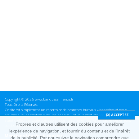
Copyright © 2026 www.banquesenfrance.fr
Tous Droits Réservés.
Ce site est simplement un répertoire de branches bureaux / bancaires et nous
n'avons aucune relation avec une banque. S'il vous plaît vérifier ces informations
avant d'effectuer toute opération, nous ne sommes pas responsables des erreurs
Propres et d'autres utilisent des cookies pour améliorer
ou des omissions dans les informations que nous fournissons.
lexpérience de navigation, et fournir du contenu et de l'intérêt
Mentions Légales & cookies
de la publicité. Par poursuivre la navigation comprendre que