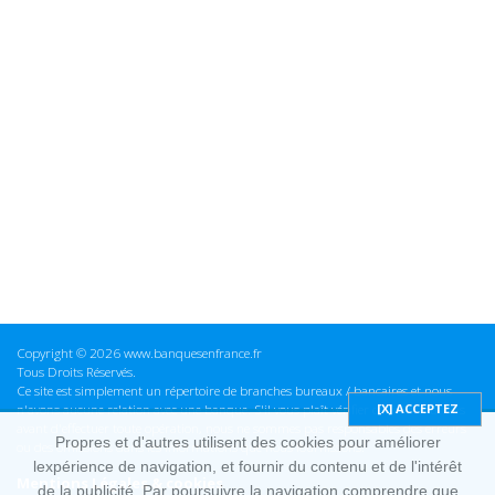
Copyright © 2026 www.banquesenfrance.fr
Tous Droits Réservés.
Ce site est simplement un répertoire de branches bureaux / bancaires et nous
n'avons aucune relation avec une banque. S'il vous plaît vérifier ces informations
avant d'effectuer toute opération, nous ne sommes pas responsables des erreurs
Propres et d'autres utilisent des cookies pour améliorer
ou des omissions dans les informations que nous fournissons.
lexpérience de navigation, et fournir du contenu et de l'intérêt
Mentions Légales & cookies
de la publicité. Par poursuivre la navigation comprendre que