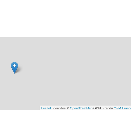
Leaflet
| données ©
OpenStreetMap
/ODbL - rendu
OSM Franc