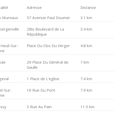
alité
Adresse
Distance
s Mureaux
57 Avenue Paul Doumer
3.1 km
bergenville
2Bis Boulevard de La
3.4 km
République
rneuil-Sur-
Place Du Clos Du Verger
4.8 km
ine
ule
29 Place Du Général de
7 km
Gaulle
geval
1 Place de L'eglise
7.4 km
el-Sur-
16 Rue Du Pont
7.9 km
ine
issy
3 Rue Au Pain
11.5 km