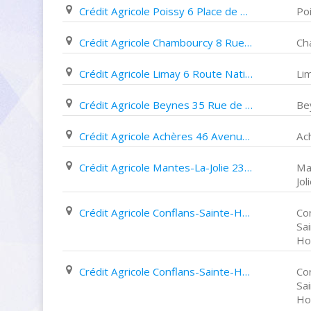
Crédit Agricole Poissy 6 Place de La République
Po
Crédit Agricole Chambourcy 8 Rue Chaude
Ch
Crédit Agricole Limay 6 Route Nationale
Li
Crédit Agricole Beynes 35 Rue de La République
Be
Crédit Agricole Achères 46 Avenue de Stalingrad
Ac
Crédit Agricole Mantes-La-Jolie 23 Avenue de La République
Ma
Jol
Crédit Agricole Conflans-Sainte-Honorine 60 Rue Maurice Berteaux
Co
Sa
Ho
Crédit Agricole Conflans-Sainte-Honorine 8 Place de La Liberté
Co
Sa
Ho