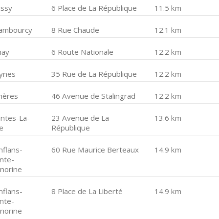
issy
6 Place de La République
11.5 km
ambourcy
8 Rue Chaude
12.1 km
may
6 Route Nationale
12.2 km
ynes
35 Rue de La République
12.2 km
hères
46 Avenue de Stalingrad
12.2 km
ntes-La-
23 Avenue de La
13.6 km
ie
République
nflans-
60 Rue Maurice Berteaux
14.9 km
inte-
norine
nflans-
8 Place de La Liberté
14.9 km
inte-
norine