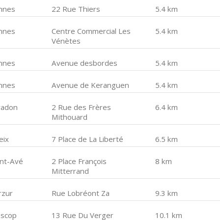
nnes
22 Rue Thiers
5.4 km
nnes
Centre Commercial Les
5.4 km
Vénètes
nnes
Avenue desbordes
5.4 km
nnes
Avenue de Keranguen
5.4 km
radon
2 Rue des Frères
6.4 km
Mithouard
eix
7 Place de La Liberté
6.5 km
int-Avé
2 Place François
8 km
Mitterrand
rzur
Rue Lobréont Za
9.3 km
escop
13 Rue Du Verger
10.1 km