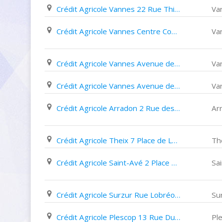
Crédit Agricole Vannes 22 Rue Thiers
Va
Crédit Agricole Vannes Centre Commercial Les Vénètes
Va
Crédit Agricole Vannes Avenue desbordes
Va
Crédit Agricole Vannes Avenue de Keranguen
Va
Crédit Agricole Arradon 2 Rue des Frères Mithouard
Ar
Crédit Agricole Theix 7 Place de La Liberté
Th
Crédit Agricole Saint-Avé 2 Place François Mitterrand
Sa
Crédit Agricole Surzur Rue Lobréont Za
Su
Crédit Agricole Plescop 13 Rue Du Verger
Pl