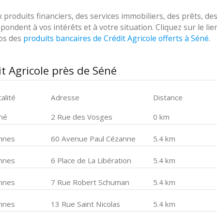
roduits financiers, des services immobiliers, des prêts, de
ondent à vos intérêts et à votre situation. Cliquez sur le lie
pos des
produits bancaires de Crédit Agricole offerts à Séné
.
t Agricole près de Séné
alité
Adresse
Distance
né
2 Rue des Vosges
0 km
nnes
60 Avenue Paul Cézanne
5.4 km
nnes
6 Place de La Libération
5.4 km
nnes
7 Rue Robert Schuman
5.4 km
nnes
13 Rue Saint Nicolas
5.4 km