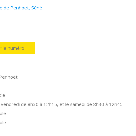
ue de Penhoët, Séné
er le numéro
Penhoët
ole
 vendredi de 8h30 à 12h15, et le samedi de 8h30 à 12h45
ble
ble