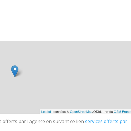
Leaflet
| données ©
OpenStreetMap
/ODbL - rendu
OSM Franc
 offerts par l'agence en suivant ce lien
services offerts par