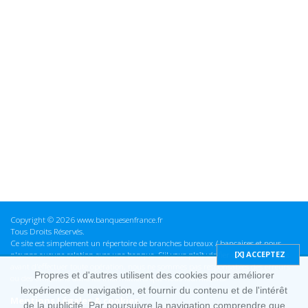
Copyright © 2026 www.banquesenfrance.fr
Tous Droits Réservés.
Ce site est simplement un répertoire de branches bureaux / bancaires et nous
n'avons aucune relation avec une banque. S'il vous plaît vérifier ces informations
avant d'effectuer toute opération, nous ne sommes pas responsables des erreurs
Propres et d'autres utilisent des cookies pour améliorer
ou des omissions dans les informations que nous fournissons.
lexpérience de navigation, et fournir du contenu et de l'intérêt
Mentions Légales & cookies
de la publicité. Par poursuivre la navigation comprendre que