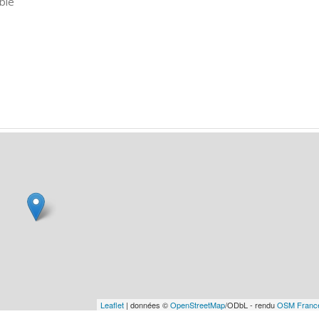
ble
Leaflet
| données ©
OpenStreetMap
/ODbL - rendu
OSM Franc