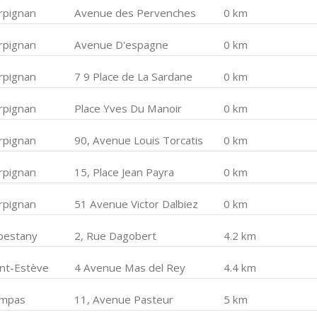
rpignan
Avenue des Pervenches
0 km
rpignan
Avenue D'espagne
0 km
rpignan
7 9 Place de La Sardane
0 km
rpignan
Place Yves Du Manoir
0 km
rpignan
90, Avenue Louis Torcatis
0 km
rpignan
15, Place Jean Payra
0 km
rpignan
51 Avenue Victor Dalbiez
0 km
bestany
2, Rue Dagobert
4.2 km
int-Estève
4 Avenue Mas del Rey
4.4 km
mpas
11, Avenue Pasteur
5 km