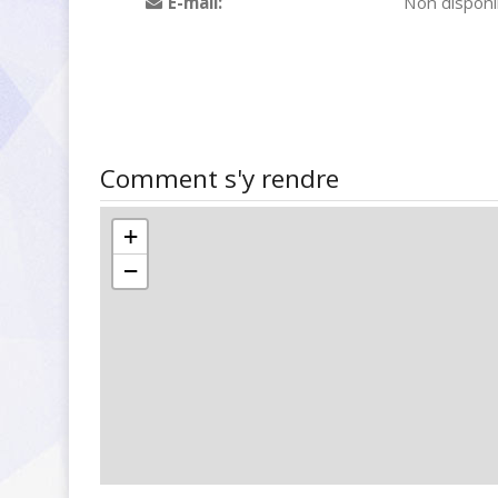
E-mail:
Non disponi
Comment s'y rendre
+
−