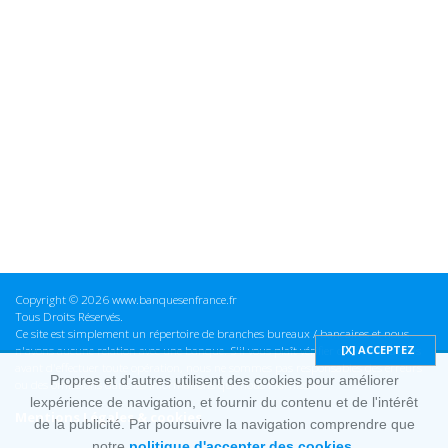
Copyright © 2026 www.banquesenfrance.fr
Tous Droits Réservés.
Ce site est simplement un répertoire de branches bureaux / bancaires et nous
n'avons aucune relation avec une banque. S'il vous plaît vérifier ces informations
avant d'effectuer toute opération, nous ne sommes pas responsables des erreurs
Propres et d'autres utilisent des cookies pour améliorer
ou des omissions dans les informations que nous fournissons.
lexpérience de navigation, et fournir du contenu et de l'intérêt
Mentions Légales & cookies
de la publicité. Par poursuivre la navigation comprendre que
notre
politique d'accepter des cookies.