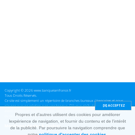
Copyright © 2026 www.banquesenfrance.fr
Tous Droits Réservés.
Ce site est simplement un répertoire de branches bureaux / bancaires et nous
n'avons aucune relation avec une banque. S'il vous plaît vérifier ces informations
avant d'effectuer toute opération, nous ne sommes pas responsables des erreurs
Propres et d'autres utilisent des cookies pour améliorer
ou des omissions dans les informations que nous fournissons.
lexpérience de navigation, et fournir du contenu et de l'intérêt
Mentions Légales & cookies
de la publicité. Par poursuivre la navigation comprendre que
notre
politique d'accepter des cookies.