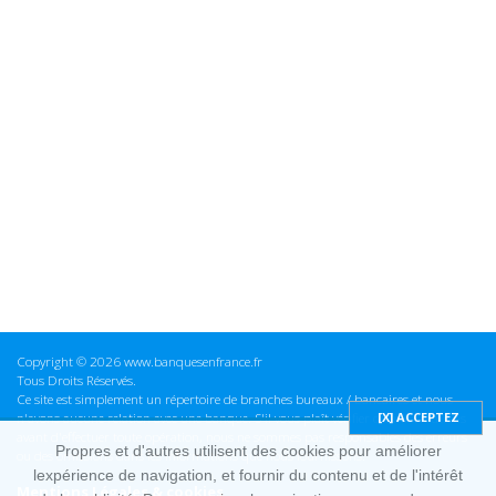
Copyright © 2026 www.banquesenfrance.fr
Tous Droits Réservés.
Ce site est simplement un répertoire de branches bureaux / bancaires et nous
n'avons aucune relation avec une banque. S'il vous plaît vérifier ces informations
avant d'effectuer toute opération, nous ne sommes pas responsables des erreurs
Propres et d'autres utilisent des cookies pour améliorer
ou des omissions dans les informations que nous fournissons.
lexpérience de navigation, et fournir du contenu et de l'intérêt
Mentions Légales & cookies