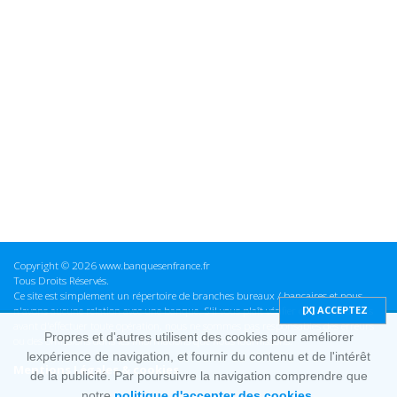
Copyright © 2026 www.banquesenfrance.fr
Tous Droits Réservés.
Ce site est simplement un répertoire de branches bureaux / bancaires et nous
n'avons aucune relation avec une banque. S'il vous plaît vérifier ces informations
avant d'effectuer toute opération, nous ne sommes pas responsables des erreurs
Propres et d'autres utilisent des cookies pour améliorer
ou des omissions dans les informations que nous fournissons.
lexpérience de navigation, et fournir du contenu et de l'intérêt
Mentions Légales & cookies
de la publicité. Par poursuivre la navigation comprendre que
notre
politique d'accepter des cookies.