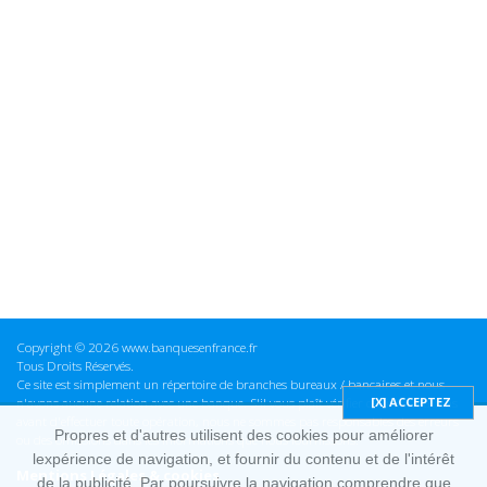
Copyright © 2026 www.banquesenfrance.fr
Tous Droits Réservés.
Ce site est simplement un répertoire de branches bureaux / bancaires et nous
n'avons aucune relation avec une banque. S'il vous plaît vérifier ces informations
avant d'effectuer toute opération, nous ne sommes pas responsables des erreurs
Propres et d'autres utilisent des cookies pour améliorer
ou des omissions dans les informations que nous fournissons.
lexpérience de navigation, et fournir du contenu et de l'intérêt
Mentions Légales & cookies
de la publicité. Par poursuivre la navigation comprendre que