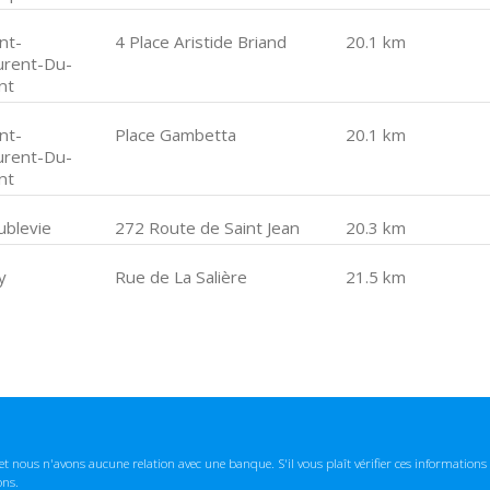
nt-
4 Place Aristide Briand
20.1 km
urent-Du-
nt
nt-
Place Gambetta
20.1 km
urent-Du-
nt
ublevie
272 Route de Saint Jean
20.3 km
y
Rue de La Salière
21.5 km
t nous n'avons aucune relation avec une banque. S'il vous plaît vérifier ces informatio
ons.