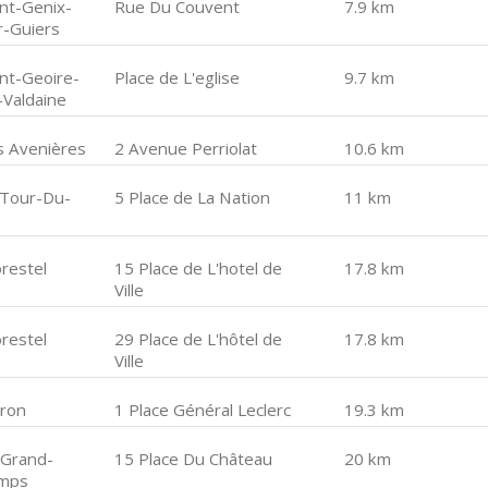
int-Genix-
Rue Du Couvent
7.9 km
r-Guiers
int-Geoire-
Place de L'eglise
9.7 km
-Valdaine
s Avenières
2 Avenue Perriolat
10.6 km
 Tour-Du-
5 Place de La Nation
11 km
n
restel
15 Place de L'hotel de
17.8 km
Ville
restel
29 Place de L'hôtel de
17.8 km
Ville
iron
1 Place Général Leclerc
19.3 km
 Grand-
15 Place Du Château
20 km
mps