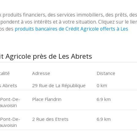
roduits financiers, des services immobiliers, des prêts, de
ondent à vos intérêts et à votre situation. Cliquez sur le lie
pos des
produits bancaires de Crédit Agricole offerts à Les
t Agricole près de Les Abrets
alité
Adresse
Distance
s Abrets
29 Rue de La République
0 km
 Pont-De-
Place Flandrin
6.9 km
auvoisin
 Pont-De-
2 Rue des Etrets
6.9 km
auvoisin