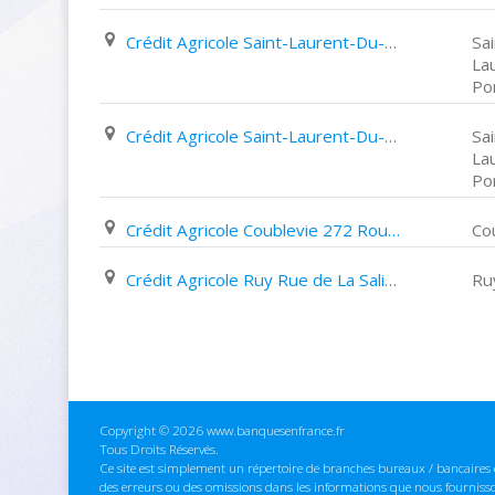
Crédit Agricole Saint-Laurent-Du-Pont 4 Place Aristide Briand
Sai
La
Po
Crédit Agricole Saint-Laurent-Du-Pont Place Gambetta
Sai
La
Po
Crédit Agricole Coublevie 272 Route de Saint Jean
Co
Crédit Agricole Ruy Rue de La Salière
Ru
Copyright © 2026 www.banquesenfrance.fr
Tous Droits Réservés.
Ce site est simplement un répertoire de branches bureaux / bancaires e
des erreurs ou des omissions dans les informations que nous fourniss