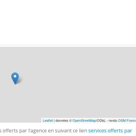
Leaflet
| données ©
OpenStreetMap
/ODbL - rendu
OSM Franc
 offerts par l'agence en suivant ce lien
services offerts par