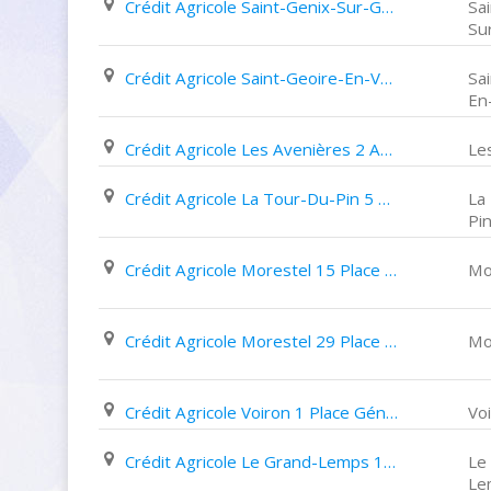
Crédit Agricole Saint-Genix-Sur-Guiers Rue Du Couvent
Sa
Su
Crédit Agricole Saint-Geoire-En-Valdaine Place de L'eglise
Sa
En
Crédit Agricole Les Avenières 2 Avenue Perriolat
Le
Crédit Agricole La Tour-Du-Pin 5 Place de La Nation
La
Pi
Crédit Agricole Morestel 15 Place de L'hotel de Ville
Mo
Crédit Agricole Morestel 29 Place de L'hôtel de Ville
Mo
Crédit Agricole Voiron 1 Place Général Leclerc
Vo
Crédit Agricole Le Grand-Lemps 15 Place Du Château
Le
Le