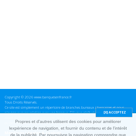
Copyright © 2026 www.banquesenfrance.fr
Tous Droits Réservés.
Ce site est simplement un répertoire de branches bureaux / bancaires et nous
n'avons aucune relation avec une banque. S'il vous plaît vérifier ces informations
avant d'effectuer toute opération, nous ne sommes pas responsables des erreurs
Propres et d'autres utilisent des cookies pour améliorer
ou des omissions dans les informations que nous fournissons.
lexpérience de navigation, et fournir du contenu et de l'intérêt
Mentions Légales & cookies
de la publicité. Par poursuivre la navigation comprendre que