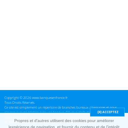
Copyright © 2026 www.banquesenfrance.fr
Tous Droits Réservés.
Ce site est simplement un répertoire de branches bureaux / bancaires et nous
n'avons aucune relation avec une banque. S'il vous plaît vérifier ces informations
avant d'effectuer toute opération, nous ne sommes pas responsables des erreurs
Propres et d'autres utilisent des cookies pour améliorer
ou des omissions dans les informations que nous fournissons.
lexpérience de navigation, et fournir du contenu et de l'intérêt