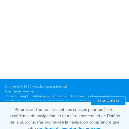
Copyright © 2026 www.banquesenfrance.fr
Tous Droits Réservés.
Ce site est simplement un répertoire de branches bureaux / bancaires et nous
n'avons aucune relation avec une banque. S'il vous plaît vérifier ces informations
avant d'effectuer toute opération, nous ne sommes pas responsables des erreurs
Propres et d'autres utilisent des cookies pour améliorer
ou des omissions dans les informations que nous fournissons.
lexpérience de navigation, et fournir du contenu et de l'intérêt
Mentions Légales & cookies
de la publicité. Par poursuivre la navigation comprendre que
notre
politique d'accepter des cookies.