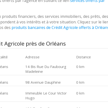
 offerts par l'agence en suivant ce lien
services offerts par
roduits financiers, des services immobiliers, des prêts, de
ondent à vos intérêts et à votre situation. Cliquez sur le lie
pos des
produits bancaires de Crédit Agricole offerts à Orléan
t Agricole près de Orléans
alité
Adresse
Distance
léans
14 Bis Rue Du Faubourg
0 km
Madeleine
léans
98 Avenue Dauphine
0 km
léans
Immeuble Le Cour Victor
0 km
Hugo