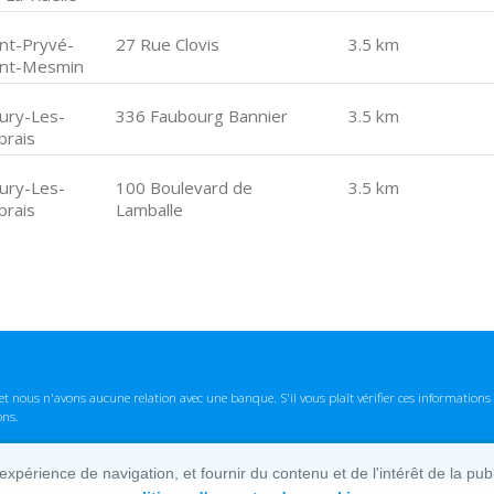
int-Pryvé-
27 Rue Clovis
3.5 km
int-Mesmin
eury-Les-
336 Faubourg Bannier
3.5 km
brais
eury-Les-
100 Boulevard de
3.5 km
brais
Lamballe
t nous n'avons aucune relation avec une banque. S'il vous plaît vérifier ces informatio
ons.
lexpérience de navigation, et fournir du contenu et de l'intérêt de la pu