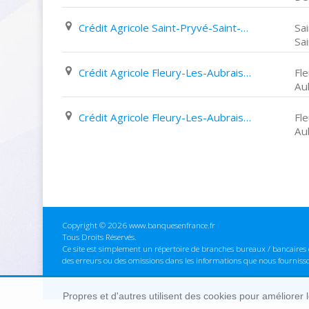
Crédit Agricole Saint-Pryvé-Saint-Mesmin 27 Rue Clovis
Sa
Sa
Crédit Agricole Fleury-Les-Aubrais 336 Faubourg Bannier
Fl
Au
Crédit Agricole Fleury-Les-Aubrais 100 Boulevard de Lamballe
Fl
Au
Copyright © 2026 www.banquesenfrance.fr
Tous Droits Réservés.
Ce site est simplement un répertoire de branches bureaux / bancaires e
des erreurs ou des omissions dans les informations que nous fourniss
Propres et d'autres utilisent des cookies pour améliorer 