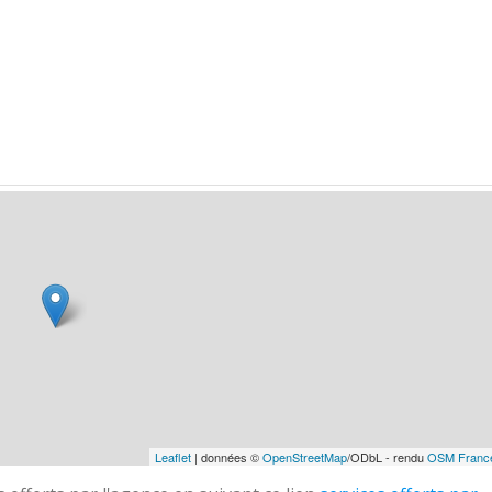
Leaflet
| données ©
OpenStreetMap
/ODbL - rendu
OSM Franc