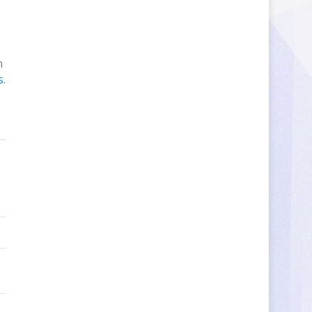
s
n
s
.