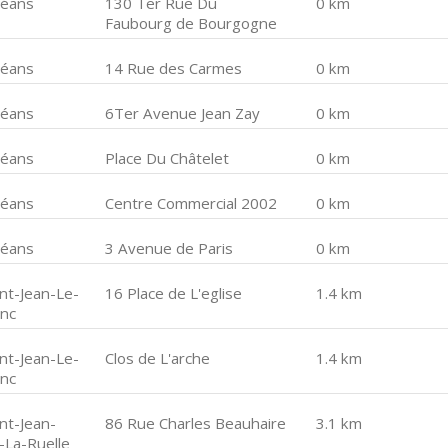
léans
130 Ter Rue Du
0 km
Faubourg de Bourgogne
léans
14 Rue des Carmes
0 km
léans
6Ter Avenue Jean Zay
0 km
léans
Place Du Châtelet
0 km
léans
Centre Commercial 2002
0 km
léans
3 Avenue de Paris
0 km
int-Jean-Le-
16 Place de L'eglise
1.4 km
anc
int-Jean-Le-
Clos de L'arche
1.4 km
anc
nt-Jean-
86 Rue Charles Beauhaire
3.1 km
-La-Ruelle