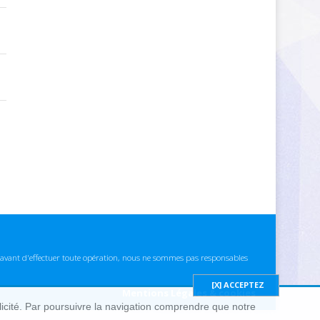
ns avant d'effectuer toute opération, nous ne sommes pas responsables
Mentions Légales & cookies
blicité. Par poursuivre la navigation comprendre que notre