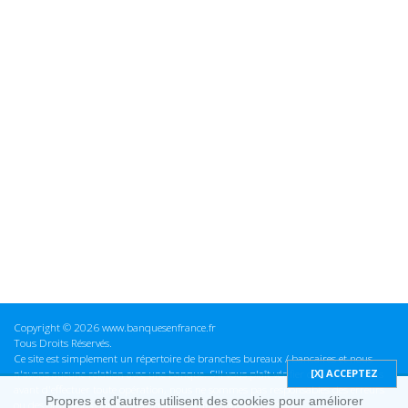
Copyright © 2026 www.banquesenfrance.fr
Tous Droits Réservés.
Ce site est simplement un répertoire de branches bureaux / bancaires et nous
n'avons aucune relation avec une banque. S'il vous plaît vérifier ces informations
avant d'effectuer toute opération, nous ne sommes pas responsables des erreurs
Propres et d'autres utilisent des cookies pour améliorer
ou des omissions dans les informations que nous fournissons.