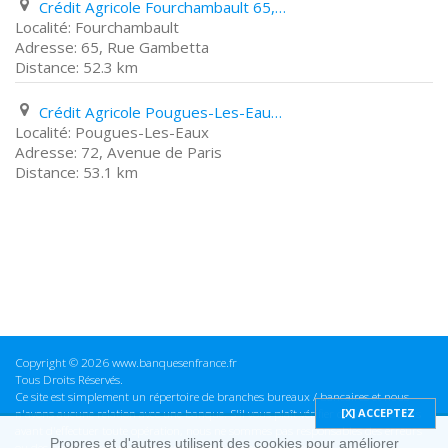
Crédit Agricole Fourchambault 65, Rue Gambetta
Fourchambault
65, Rue Gambetta
52.3 km
Crédit Agricole Pougues-Les-Eaux 72, Avenue de Paris
Pougues-Les-Eaux
72, Avenue de Paris
53.1 km
Copyright © 2026 www.banquesenfrance.fr
Tous Droits Réservés.
Ce site est simplement un répertoire de branches bureaux / bancaires et nous
n'avons aucune relation avec une banque. S'il vous plaît vérifier ces informations
avant d'effectuer toute opération, nous ne sommes pas responsables des erreurs
Propres et d'autres utilisent des cookies pour améliorer
ou des omissions dans les informations que nous fournissons.