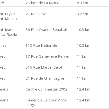
gré
2 Place de La Mairie
8.9 km
int-Pryvé-
27 Rue Clovis
9.2 km
int-Mesmin
nt-Jean-
86 Rue Charles Beauhaire
10.3 km
-La-Ruelle
mes
110 Rue Nationale
10.5 km
vet
17 Rue Geneviève Perrier
11 km
vet
516 Rue Marcel Belot
11 km
vet
21 Rue de Champagne
11 km
léans
Centre Commercial 2002
12.4 km
léans
Immeuble Le Cour Victor
12.4 km
Hugo