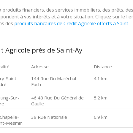
roduits financiers, des services immobiliers, des prêts, de
ondent à vos intérêts et à votre situation. Cliquez sur le lie
pos des
produits bancaires de Crédit Agricole offerts à Saint-
t Agricole près de Saint-Ay
alité
Adresse
Distance
ry-Saint-
144 Rue Du Maréchal
4.1 km
dré
Foch
ung-Sur-
46 48 Rue Du Général de
5.2 km
re
Gaulle
 Chapelle-
39 Rue Nationale
6.9 km
int-Mesmin