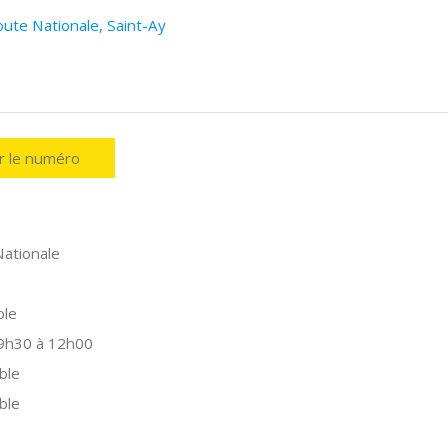
oute Nationale, Saint-Ay
er le numéro
ationale
ole
 9h30 à 12h00
ble
ble