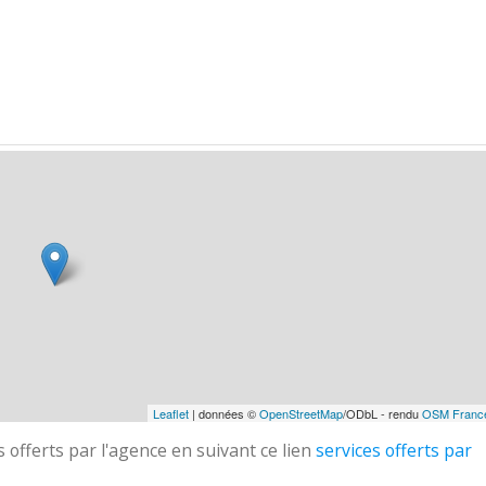
Leaflet
| données ©
OpenStreetMap
/ODbL - rendu
OSM Franc
 offerts par l'agence en suivant ce lien
services offerts par