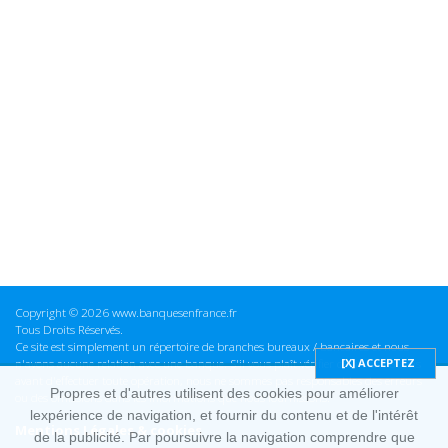
Copyright © 2026 www.banquesenfrance.fr
Tous Droits Réservés.
Ce site est simplement un répertoire de branches bureaux / bancaires et nous
n'avons aucune relation avec une banque. S'il vous plaît vérifier ces informations
avant d'effectuer toute opération, nous ne sommes pas responsables des erreurs
Propres et d'autres utilisent des cookies pour améliorer
ou des omissions dans les informations que nous fournissons.
lexpérience de navigation, et fournir du contenu et de l'intérêt
Mentions Légales & cookies
de la publicité. Par poursuivre la navigation comprendre que