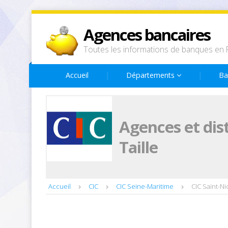
Agences bancaires
Toutes les informations de banques en 
Accueil
Départements
Ba
Agences et dis
Taille
Accueil
CIC
CIC Seine-Maritime
CIC Saint-Ni