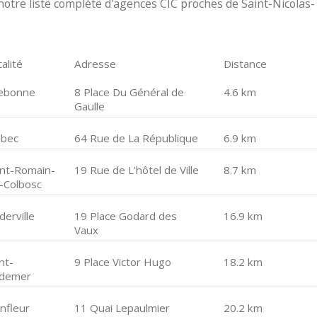
otre liste complète d'agences CIC proches de Saint-Nicolas-
alité
Adresse
Distance
llebonne
8 Place Du Général de
4.6 km
Gaulle
lbec
64 Rue de La République
6.9 km
int-Romain-
19 Rue de L'hôtel de Ville
8.7 km
-Colbosc
erville
19 Place Godard des
16.9 km
Vaux
nt-
9 Place Victor Hugo
18.2 km
demer
nfleur
11 Quai Lepaulmier
20.2 km