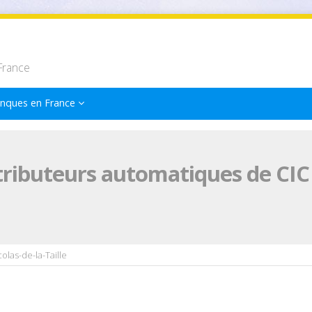
France
nques en France
tributeurs automatiques de CIC à
colas-de-la-Taille