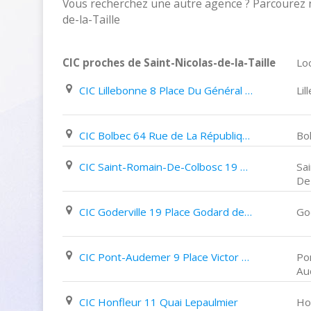
Vous recherchez une autre agence ? Parcourez n
de-la-Taille
CIC proches de Saint-Nicolas-de-la-Taille
Loc
CIC Lillebonne 8 Place Du Général de Gaulle
Li
CIC Bolbec 64 Rue de La République
Bo
CIC Saint-Romain-De-Colbosc 19 Rue de L'hôtel de Ville
Sa
De
CIC Goderville 19 Place Godard des Vaux
God
CIC Pont-Audemer 9 Place Victor Hugo
Po
Au
CIC Honfleur 11 Quai Lepaulmier
Ho