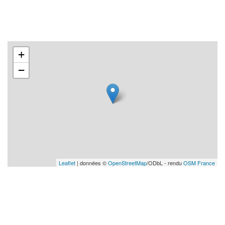
+
−
Leaflet
| données ©
OpenStreetMap
/ODbL - rendu
OSM France