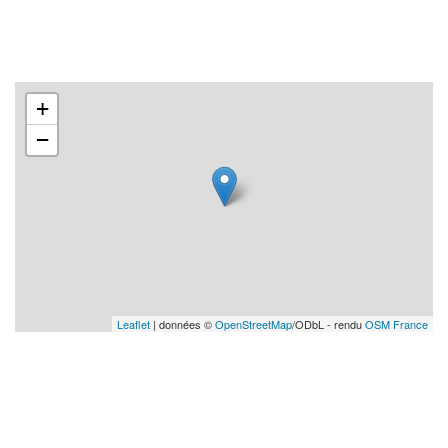
+
−
Leaflet
| données ©
OpenStreetMap
/ODbL - rendu
OSM France