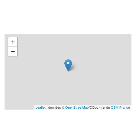
+
−
Leaflet
| données ©
OpenStreetMap
/ODbL - rendu
OSM France